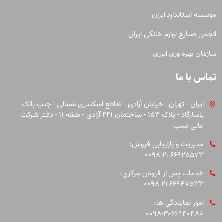
موسسه استاندارد ایران
انجمن صنایع لوازم خانگی ایران
سازمان بهره وری انرژی
تماس با ما
ایران - تهران - خیابان آزادی - تقاطع اسکندری شمالی - جنب بانک
پاسارگاد - پلاک 153 - ساختمان 241 آزادی - طبقه 11 - دفتر شرکت
عالی نسب
مدیریت و بازاریابی فروش:
0098-21-66925573
خدمات پس از فروش مركزي:
0098-21-66947533
امور نمايندگي ها:
0098-21-66940488